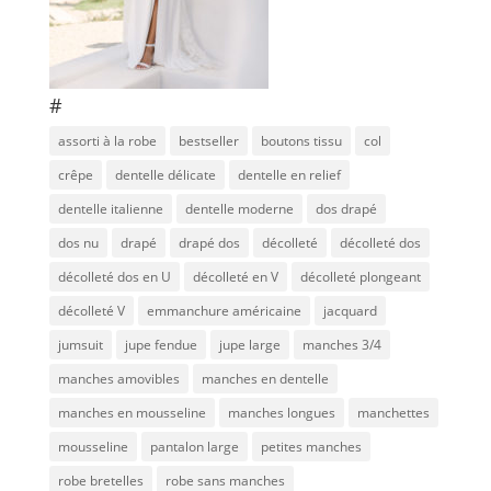
#
assorti à la robe
bestseller
boutons tissu
col
crêpe
dentelle délicate
dentelle en relief
dentelle italienne
dentelle moderne
dos drapé
dos nu
drapé
drapé dos
décolleté
décolleté dos
décolleté dos en U
décolleté en V
décolleté plongeant
décolleté V
emmanchure américaine
jacquard
jumsuit
jupe fendue
jupe large
manches 3/4
manches amovibles
manches en dentelle
manches en mousseline
manches longues
manchettes
mousseline
pantalon large
petites manches
robe bretelles
robe sans manches