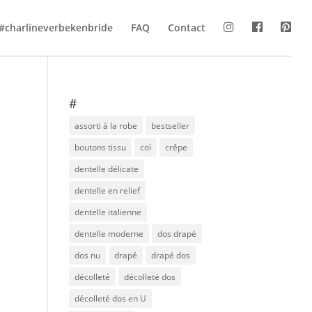
#charlineverbekenbride
FAQ
Contact
#
assorti à la robe
bestseller
boutons tissu
col
crêpe
dentelle délicate
dentelle en relief
dentelle italienne
dentelle moderne
dos drapé
dos nu
drapé
drapé dos
décolleté
décolleté dos
décolleté dos en U