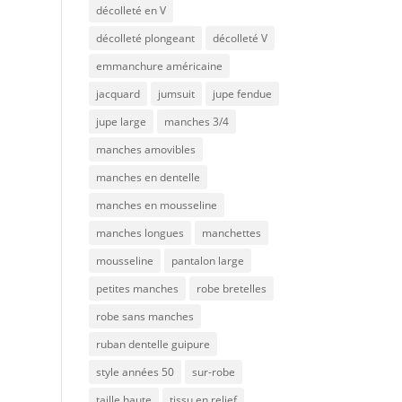
décolleté en V
décolleté plongeant
décolleté V
emmanchure américaine
jacquard
jumsuit
jupe fendue
jupe large
manches 3/4
manches amovibles
manches en dentelle
manches en mousseline
manches longues
manchettes
mousseline
pantalon large
petites manches
robe bretelles
robe sans manches
ruban dentelle guipure
style années 50
sur-robe
taille haute
tissu en relief