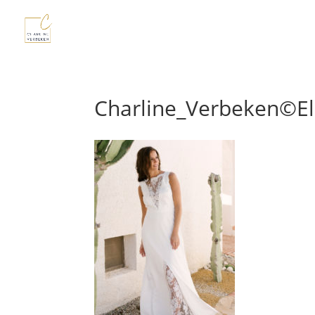
Charline_Verbeken©E