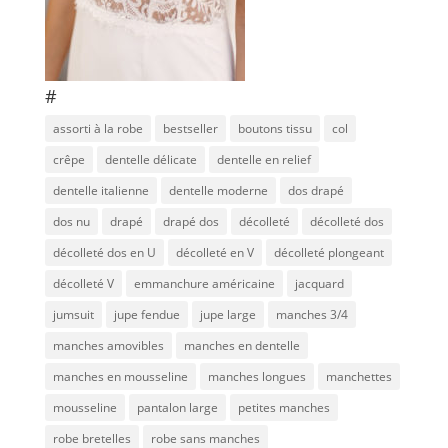
#
assorti à la robe
bestseller
boutons tissu
col
crêpe
dentelle délicate
dentelle en relief
dentelle italienne
dentelle moderne
dos drapé
dos nu
drapé
drapé dos
décolleté
décolleté dos
décolleté dos en U
décolleté en V
décolleté plongeant
décolleté V
emmanchure américaine
jacquard
jumsuit
jupe fendue
jupe large
manches 3/4
manches amovibles
manches en dentelle
manches en mousseline
manches longues
manchettes
mousseline
pantalon large
petites manches
robe bretelles
robe sans manches