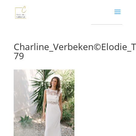
Charline_Verbeken©Elodie
79