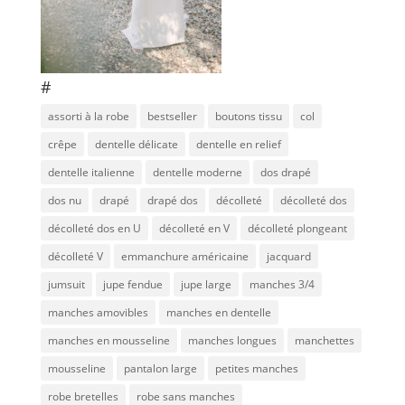
#
assorti à la robe
bestseller
boutons tissu
col
crêpe
dentelle délicate
dentelle en relief
dentelle italienne
dentelle moderne
dos drapé
dos nu
drapé
drapé dos
décolleté
décolleté dos
décolleté dos en U
décolleté en V
décolleté plongeant
décolleté V
emmanchure américaine
jacquard
jumsuit
jupe fendue
jupe large
manches 3/4
manches amovibles
manches en dentelle
manches en mousseline
manches longues
manchettes
mousseline
pantalon large
petites manches
robe bretelles
robe sans manches