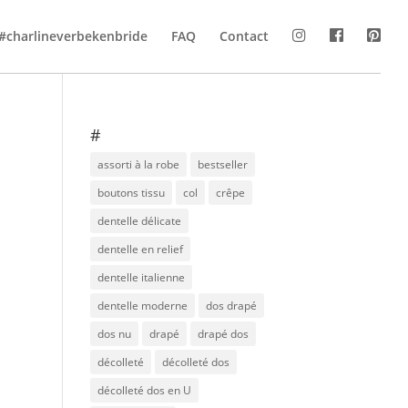
#charlineverbekenbride
FAQ
Contact
#
assorti à la robe
bestseller
boutons tissu
col
crêpe
dentelle délicate
dentelle en relief
dentelle italienne
dentelle moderne
dos drapé
dos nu
drapé
drapé dos
décolleté
décolleté dos
décolleté dos en U