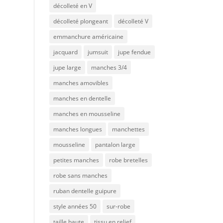
décolleté en V
décolleté plongeant
décolleté V
emmanchure américaine
jacquard
jumsuit
jupe fendue
jupe large
manches 3/4
manches amovibles
manches en dentelle
manches en mousseline
manches longues
manchettes
mousseline
pantalon large
petites manches
robe bretelles
robe sans manches
ruban dentelle guipure
style années 50
sur-robe
taille haute
tissu en relief