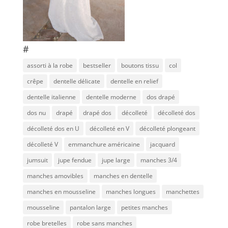
#
assorti à la robe
bestseller
boutons tissu
col
crêpe
dentelle délicate
dentelle en relief
dentelle italienne
dentelle moderne
dos drapé
dos nu
drapé
drapé dos
décolleté
décolleté dos
décolleté dos en U
décolleté en V
décolleté plongeant
décolleté V
emmanchure américaine
jacquard
jumsuit
jupe fendue
jupe large
manches 3/4
manches amovibles
manches en dentelle
manches en mousseline
manches longues
manchettes
mousseline
pantalon large
petites manches
robe bretelles
robe sans manches