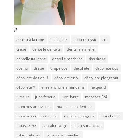
#
assorti à la robe
bestseller
boutons tissu
col
crêpe
dentelle délicate
dentelle en relief
dentelle italienne
dentelle moderne
dos drapé
dos nu
drapé
drapé dos
décolleté
décolleté dos
décolleté dos en U
décolleté en V
décolleté plongeant
décolleté V
emmanchure américaine
jacquard
jumsuit
jupe fendue
jupe large
manches 3/4
manches amovibles
manches en dentelle
manches en mousseline
manches longues
manchettes
mousseline
pantalon large
petites manches
robe bretelles
robe sans manches