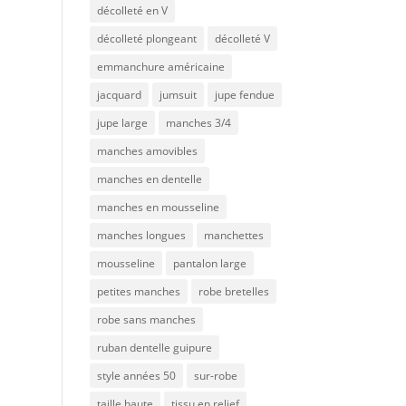
décolleté en V
décolleté plongeant
décolleté V
emmanchure américaine
jacquard
jumsuit
jupe fendue
jupe large
manches 3/4
manches amovibles
manches en dentelle
manches en mousseline
manches longues
manchettes
mousseline
pantalon large
petites manches
robe bretelles
robe sans manches
ruban dentelle guipure
style années 50
sur-robe
taille haute
tissu en relief