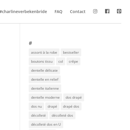
#charlineverbekenbride
FAQ
Contact
#
assorti à la robe
bestseller
boutons tissu
col
crêpe
dentelle délicate
dentelle en relief
dentelle italienne
dentelle moderne
dos drapé
dos nu
drapé
drapé dos
décolleté
décolleté dos
décolleté dos en U