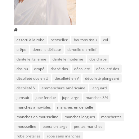
#
assorti à la robe
bestseller
boutons tissu
col
crêpe
dentelle délicate
dentelle en relief
dentelle italienne
dentelle moderne
dos drapé
dos nu
drapé
drapé dos
décolleté
décolleté dos
décolleté dos en U
décolleté en V
décolleté plongeant
décolleté V
emmanchure américaine
jacquard
jumsuit
jupe fendue
jupe large
manches 3/4
manches amovibles
manches en dentelle
manches en mousseline
manches longues
manchettes
mousseline
pantalon large
petites manches
robe bretelles
robe sans manches