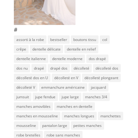
#
assorti à la robe
bestseller
boutons tissu
col
crêpe
dentelle délicate
dentelle en relief
dentelle italienne
dentelle moderne
dos drapé
dos nu
drapé
drapé dos
décolleté
décolleté dos
décolleté dos en U
décolleté en V
décolleté plongeant
décolleté V
emmanchure américaine
jacquard
jumsuit
jupe fendue
jupe large
manches 3/4
manches amovibles
manches en dentelle
manches en mousseline
manches longues
manchettes
mousseline
pantalon large
petites manches
robe bretelles
robe sans manches