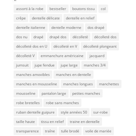
assorti à la robe
bestseller
boutons tissu
col
crêpe
dentelle délicate
dentelle en relief
dentelle italienne
dentelle moderne
dos drapé
dos nu
drapé
drapé dos
décolleté
décolleté dos
décolleté dos en U
décolleté en V
décolleté plongeant
décolleté V
emmanchure américaine
jacquard
jumsuit
jupe fendue
jupe large
manches 3/4
manches amovibles
manches en dentelle
manches en mousseline
manches longues
manchettes
mousseline
pantalon large
petites manches
robe bretelles
robe sans manches
ruban dentelle guipure
style années 50
sur-robe
taille haute
tissu en relief
traine en dentelle
transparence
traîne
tulle brodé
voile de mariée