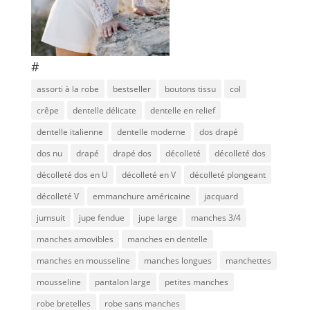
#
assorti à la robe
bestseller
boutons tissu
col
crêpe
dentelle délicate
dentelle en relief
dentelle italienne
dentelle moderne
dos drapé
dos nu
drapé
drapé dos
décolleté
décolleté dos
décolleté dos en U
décolleté en V
décolleté plongeant
décolleté V
emmanchure américaine
jacquard
jumsuit
jupe fendue
jupe large
manches 3/4
manches amovibles
manches en dentelle
manches en mousseline
manches longues
manchettes
mousseline
pantalon large
petites manches
robe bretelles
robe sans manches