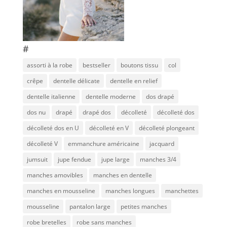
#
assorti à la robe
bestseller
boutons tissu
col
crêpe
dentelle délicate
dentelle en relief
dentelle italienne
dentelle moderne
dos drapé
dos nu
drapé
drapé dos
décolleté
décolleté dos
décolleté dos en U
décolleté en V
décolleté plongeant
décolleté V
emmanchure américaine
jacquard
jumsuit
jupe fendue
jupe large
manches 3/4
manches amovibles
manches en dentelle
manches en mousseline
manches longues
manchettes
mousseline
pantalon large
petites manches
robe bretelles
robe sans manches