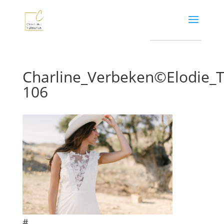
Charline_Verbeken©Elodie
106
#