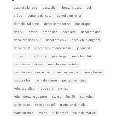
assorti à la robe
bestseller
boutons tissu
col
crêpe
dentelle délicate
dentelle en relief
dentelle italienne
dentelle moderne
dos drapé
dos nu
drapé
drapé dos
décolleté
décolleté dos
décolleté dos en U
décolleté en V
décolleté plongeant
décolleté V
emmanchure américaine
jacquard
jumsuit
jupe fendue
jupe large
manches 3/4
manches amovibles
manches en dentelle
manches en mousseline
manches longues
manchettes
mousseline
pantalon large
petites manches
robe bretelles
robe sans manches
ruban dentelle guipure
style années 50
sur-robe
taille haute
tissu en relief
traine en dentelle
transparence
traîne
tulle brodé
voile de mariée