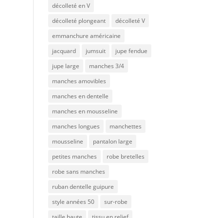
décolleté en V
décolleté plongeant
décolleté V
emmanchure américaine
jacquard
jumsuit
jupe fendue
jupe large
manches 3/4
manches amovibles
manches en dentelle
manches en mousseline
manches longues
manchettes
mousseline
pantalon large
petites manches
robe bretelles
robe sans manches
ruban dentelle guipure
style années 50
sur-robe
taille haute
tissu en relief