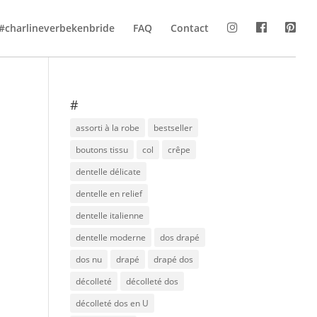
#charlineverbekenbride
FAQ
Contact
#
assorti à la robe
bestseller
boutons tissu
col
crêpe
dentelle délicate
dentelle en relief
dentelle italienne
dentelle moderne
dos drapé
dos nu
drapé
drapé dos
décolleté
décolleté dos
décolleté dos en U