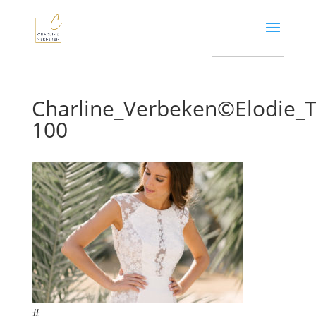
Charline_Verbeken©Elodie
100
#