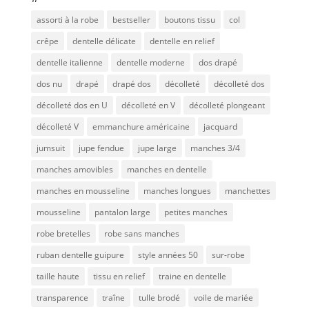
assorti à la robe
bestseller
boutons tissu
col
crêpe
dentelle délicate
dentelle en relief
dentelle italienne
dentelle moderne
dos drapé
dos nu
drapé
drapé dos
décolleté
décolleté dos
décolleté dos en U
décolleté en V
décolleté plongeant
décolleté V
emmanchure américaine
jacquard
jumsuit
jupe fendue
jupe large
manches 3/4
manches amovibles
manches en dentelle
manches en mousseline
manches longues
manchettes
mousseline
pantalon large
petites manches
robe bretelles
robe sans manches
ruban dentelle guipure
style années 50
sur-robe
taille haute
tissu en relief
traine en dentelle
transparence
traîne
tulle brodé
voile de mariée