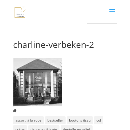
charline-verbeken-2
#
assorti à la robe
bestseller
boutons tissu
col
crêpe
dentelle délicate
dentelle en relief