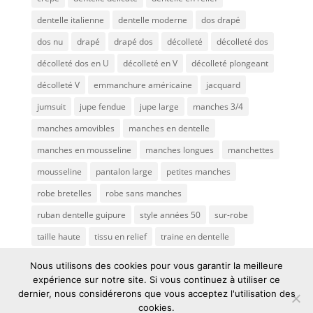
dentelle italienne
dentelle moderne
dos drapé
dos nu
drapé
drapé dos
décolleté
décolleté dos
décolleté dos en U
décolleté en V
décolleté plongeant
décolleté V
emmanchure américaine
jacquard
jumsuit
jupe fendue
jupe large
manches 3/4
manches amovibles
manches en dentelle
manches en mousseline
manches longues
manchettes
mousseline
pantalon large
petites manches
robe bretelles
robe sans manches
ruban dentelle guipure
style années 50
sur-robe
taille haute
tissu en relief
traine en dentelle
transparence
traîne
tulle brodé
voile de mariée
Nous utilisons des cookies pour vous garantir la meilleure
expérience sur notre site. Si vous continuez à utiliser ce
dernier, nous considérerons que vous acceptez l'utilisation des
cookies.