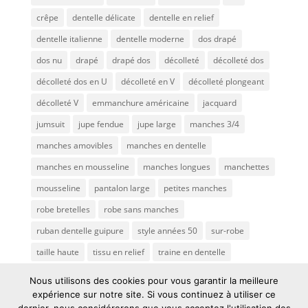
crêpe
dentelle délicate
dentelle en relief
dentelle italienne
dentelle moderne
dos drapé
dos nu
drapé
drapé dos
décolleté
décolleté dos
décolleté dos en U
décolleté en V
décolleté plongeant
décolleté V
emmanchure américaine
jacquard
jumsuit
jupe fendue
jupe large
manches 3/4
manches amovibles
manches en dentelle
manches en mousseline
manches longues
manchettes
mousseline
pantalon large
petites manches
robe bretelles
robe sans manches
ruban dentelle guipure
style années 50
sur-robe
taille haute
tissu en relief
traine en dentelle
transparence
traîne
tulle brodé
voile de mariée
Nous utilisons des cookies pour vous garantir la meilleure
expérience sur notre site. Si vous continuez à utiliser ce