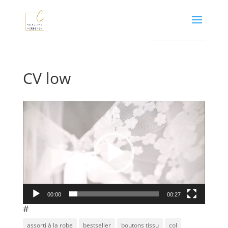
CV low
Video
Player
00:00
00:27
#
assorti à la robe
bestseller
boutons tissu
col