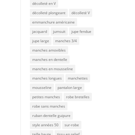
décolleté en V
décolleté plongeant
décolleté V
emmanchure américaine
jacquard
jumsuit
jupe fendue
jupe large
manches 3/4
manches amovibles
manches en dentelle
manches en mousseline
manches longues
manchettes
mousseline
pantalon large
petites manches
robe bretelles
robe sans manches
ruban dentelle guipure
style années 50
sur-robe
taille haute
tissu en relief