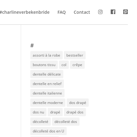
#charlineverbekenbride
FAQ
Contact
#
assorti à la robe
bestseller
boutons tissu
col
crêpe
dentelle délicate
dentelle en relief
dentelle italienne
dentelle moderne
dos drapé
dos nu
drapé
drapé dos
décolleté
décolleté dos
décolleté dos en U