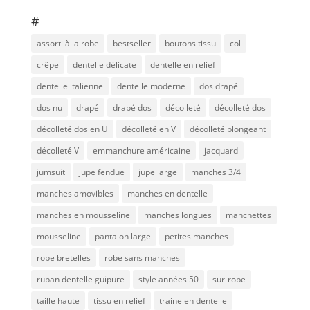
#
assorti à la robe
bestseller
boutons tissu
col
crêpe
dentelle délicate
dentelle en relief
dentelle italienne
dentelle moderne
dos drapé
dos nu
drapé
drapé dos
décolleté
décolleté dos
décolleté dos en U
décolleté en V
décolleté plongeant
décolleté V
emmanchure américaine
jacquard
jumsuit
jupe fendue
jupe large
manches 3/4
manches amovibles
manches en dentelle
manches en mousseline
manches longues
manchettes
mousseline
pantalon large
petites manches
robe bretelles
robe sans manches
ruban dentelle guipure
style années 50
sur-robe
taille haute
tissu en relief
traine en dentelle