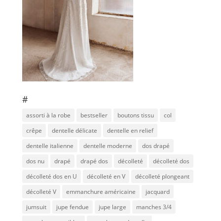
#
assorti à la robe
bestseller
boutons tissu
col
crêpe
dentelle délicate
dentelle en relief
dentelle italienne
dentelle moderne
dos drapé
dos nu
drapé
drapé dos
décolleté
décolleté dos
décolleté dos en U
décolleté en V
décolleté plongeant
décolleté V
emmanchure américaine
jacquard
jumsuit
jupe fendue
jupe large
manches 3/4