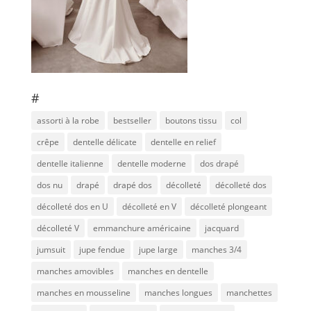
#
assorti à la robe
bestseller
boutons tissu
col
crêpe
dentelle délicate
dentelle en relief
dentelle italienne
dentelle moderne
dos drapé
dos nu
drapé
drapé dos
décolleté
décolleté dos
décolleté dos en U
décolleté en V
décolleté plongeant
décolleté V
emmanchure américaine
jacquard
jumsuit
jupe fendue
jupe large
manches 3/4
manches amovibles
manches en dentelle
manches en mousseline
manches longues
manchettes