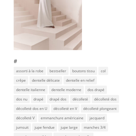
#
assorti à la robe
bestseller
boutons tissu
col
crêpe
dentelle délicate
dentelle en relief
dentelle italienne
dentelle moderne
dos drapé
dos nu
drapé
drapé dos
décolleté
décolleté dos
décolleté dos en U
décolleté en V
décolleté plongeant
décolleté V
emmanchure américaine
jacquard
jumsuit
jupe fendue
jupe large
manches 3/4