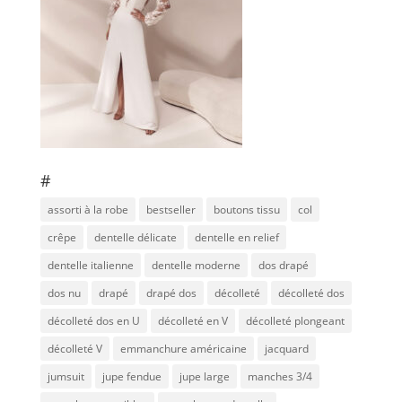
#
assorti à la robe
bestseller
boutons tissu
col
crêpe
dentelle délicate
dentelle en relief
dentelle italienne
dentelle moderne
dos drapé
dos nu
drapé
drapé dos
décolleté
décolleté dos
décolleté dos en U
décolleté en V
décolleté plongeant
décolleté V
emmanchure américaine
jacquard
jumsuit
jupe fendue
jupe large
manches 3/4