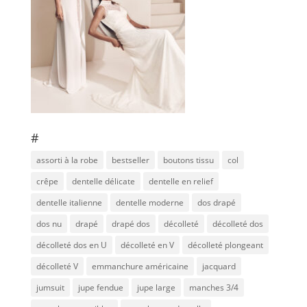
#
assorti à la robe
bestseller
boutons tissu
col
crêpe
dentelle délicate
dentelle en relief
dentelle italienne
dentelle moderne
dos drapé
dos nu
drapé
drapé dos
décolleté
décolleté dos
décolleté dos en U
décolleté en V
décolleté plongeant
décolleté V
emmanchure américaine
jacquard
jumsuit
jupe fendue
jupe large
manches 3/4