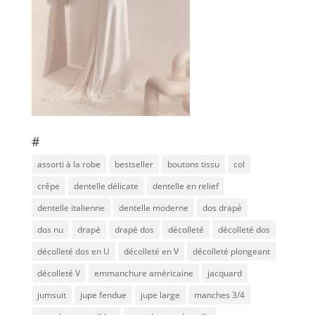
#
assorti à la robe
bestseller
boutons tissu
col
crêpe
dentelle délicate
dentelle en relief
dentelle italienne
dentelle moderne
dos drapé
dos nu
drapé
drapé dos
décolleté
décolleté dos
décolleté dos en U
décolleté en V
décolleté plongeant
décolleté V
emmanchure américaine
jacquard
jumsuit
jupe fendue
jupe large
manches 3/4