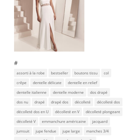
#
assorti à la robe
bestseller
boutons tissu
col
crêpe
dentelle délicate
dentelle en relief
dentelle italienne
dentelle moderne
dos drapé
dos nu
drapé
drapé dos
décolleté
décolleté dos
décolleté dos en U
décolleté en V
décolleté plongeant
décolleté V
emmanchure américaine
jacquard
jumsuit
jupe fendue
jupe large
manches 3/4