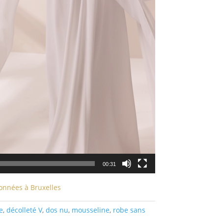
00:31
onnées à Bruxelles
e
,
décolleté V
,
dos nu
,
mousseline
,
robe sans