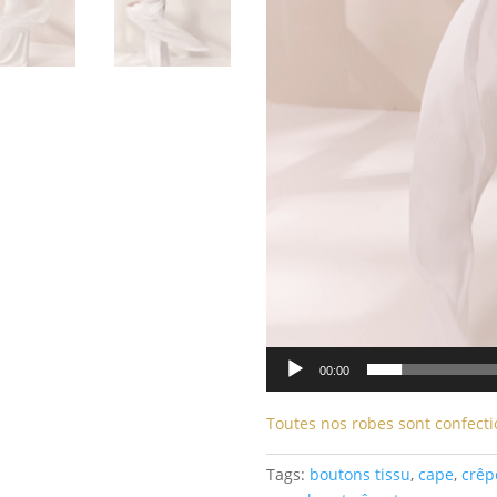
00:00
Toutes nos robes sont confecti
Tags:
boutons tissu
,
cape
,
crêp