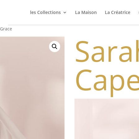
les Collections
La Maison
La Créatrice
 Grace
Sara
Cape
Video
Player