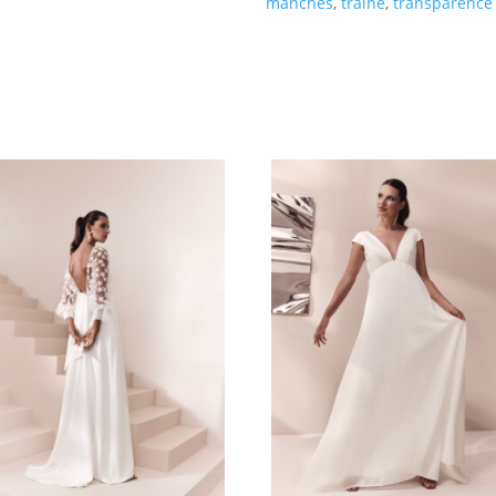
manches
,
traîne
,
transparence
s